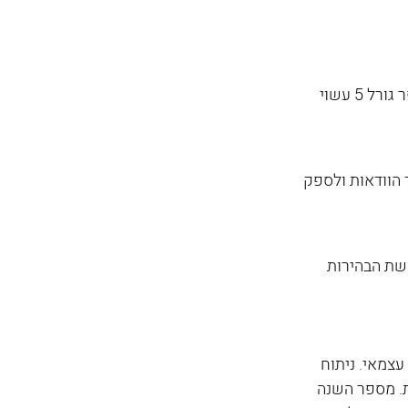
מספרי הגורל והשנה האישית מצביעים על תחומים שבהם כדאי להתמקד. לדוגמה, מספר גורל 5 עשוי 
 הוודאות ולספק 
ושת הבהירות 
 עצמאי. ניתוח 
חה פיננסית. מספר השנה 