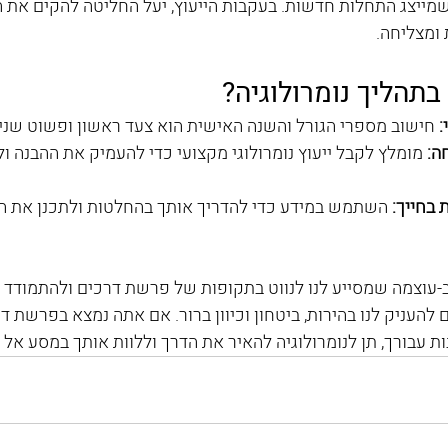
ישית שלה היה 1, שמייצג התחלות חדשות. בעקבות הייעוץ, יעל החליטה להקים 
ומצליחה.
בתהליך נומרולוגיה?
:
 חישוב מספרי הגורל והשנה האישית הוא צעד ראשון ופשוט שני
ה:
 מומלץ לקבל ייעוץ נומרולוגי מקצועי כדי להעמיק את ההבנה ול
 בחייך:
 השתמש במידע כדי להדריך אותך בהחלטות ולתכנן את ה
רב-עוצמה שמסייע לנו לנווט בתקופות של פרשת דרכים ולהתמודד עם
להעניק לנו בהירות, ביטחון וכיוון ברור. אם אתה נמצא בפרשת דר
ת עבורך, תן לנומרולוגיה להאיר את הדרך וללוות אותך במסע אל 