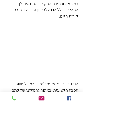
במציאת ובחירת המקצוע המתאים לך.
התהליך כולל הכנה לראיון עבודה וכתיבת 
קורות חיים.
הגרפולוגיה מסייעת למי שעומד לעשות 
הסבה מקצועית. בניתוח גרפולוגי של כתב 
היד, ניתן ללמוד על  אופיו של האדם בצורה 
יעילה מדויקת ומהירה. ניתן לחשוף כישורים, 
מיומנויות, תכונות וחזקות וללמוד כיצד לשפר 
ולקדם תכונות אלו באישיותך כדי לפרוץ 